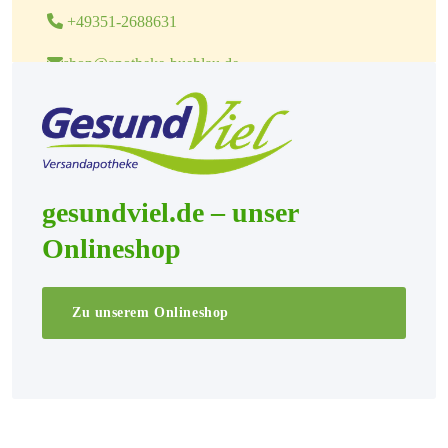
+49351-2688631
shop@apotheke-buehlau.de
Bautzner Landstraße 128, 01324 Dresden
gesundviel.de – unser
Onlineshop
Zu unserem Onlineshop