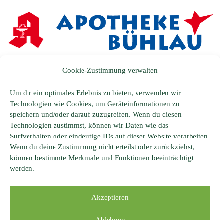
Wir lieben Naturheilkunde!
Cookie-Zustimmung verwalten
+49351-2688631
Um dir ein optimales Erlebnis zu bieten, verwenden wir
Technologien wie Cookies, um Geräteinformationen zu
shop@apotheke-buehlau.de
speichern und/oder darauf zuzugreifen. Wenn du diesen
Technologien zustimmst, können wir Daten wie das
Bautzner Landstraße 128, 01324 Dresden
Surfverhalten oder eindeutige IDs auf dieser Website verarbeiten.
Wenn du deine Zustimmung nicht erteilst oder zurückziehst,
Datenschutzerklärung
können bestimmte Merkmale und Funktionen beeinträchtigt
werden.
Impressum
Akzeptieren
Cookie-Richtlinie (EU)
Ablehnen