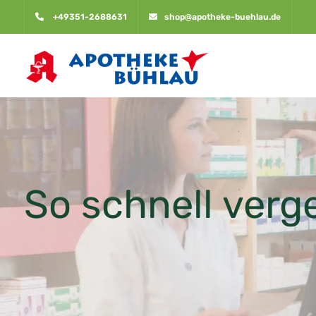
+49351-2688631
shop@apotheke-buehlau.de
So schnell verge