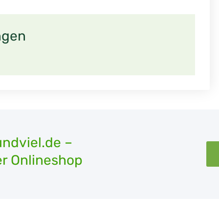
ngen
ndviel.de –
r Onlineshop