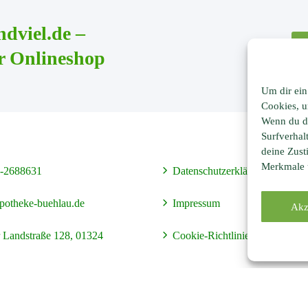
ndviel.de –
r Onlineshop
Um dir ein
Cookies, u
Wenn du di
Surfverhal
deine Zust
Merkmale u
-2688631
Datenschutzerklärung
otheke-buehlau.de
Impressum
Akz
 Landstraße 128, 01324
Cookie-Richtlinie (EU)
Copyright 2023 website made by devbite