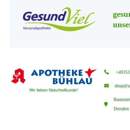
gesu
unse
+49351
shop@ap
Wir lieben Naturheilkunde!
Bautzner
Dresden