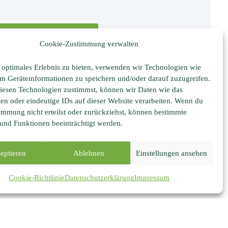
Zu unserem Onlineshop
Cookie-Zustimmung verwalten
 optimales Erlebnis zu bieten, verwenden wir Technologien wie
m Geräteinformationen zu speichern und/oder darauf zuzugreifen.
esen Technologien zustimmst, können wir Daten wie das
ten oder eindeutige IDs auf dieser Website verarbeiten. Wenn du
immung nicht erteilst oder zurückziehst, können bestimmte
nd Funktionen beeinträchtigt werden.
Partner und Links
eptieren
Ablehnen
Einstellungen ansehen
Folgen Sie uns auf:
Facebook
|
Instagram
Cookie-Richtlinie
Datenschutzerklärung
Impressum