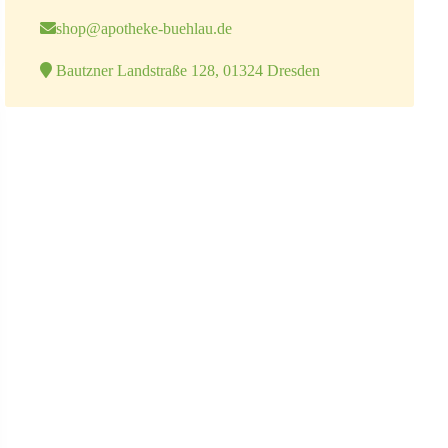
shop@apotheke-buehlau.de
Bautzner Landstraße 128, 01324 Dresden