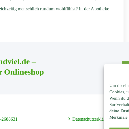
ichzeitig menschlich rundum wohlfühlst? In der Apotheke
ndviel.de –
r Onlineshop
Um dir ein
Cookies, u
Wenn du di
Surfverhal
deine Zust
Merkmale u
-2688631
Datenschutzerklärung